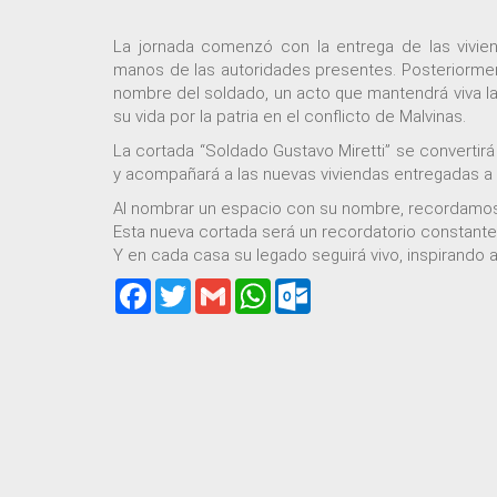
La jornada comenzó con la entrega de las vivien
manos de las autoridades presentes. Posteriorment
nombre del soldado, un acto que mantendrá viva l
su vida por la patria en el conflicto de Malvinas.
La cortada “Soldado Gustavo Miretti” se convertirá
y acompañará a las nuevas viviendas entregadas a l
Al nombrar un espacio con su nombre, recordamos su
Esta nueva cortada será un recordatorio constante de
Y en cada casa su legado seguirá vivo, inspirando a 
Facebook
Twitter
Gmail
WhatsApp
Outlook.com