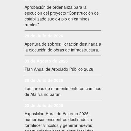
Aprobación de ordenanza para la
ejecución del proyecto “Construcción de
estabilizado suelo-ripio en caminos
rurales”
29 de Julio de 2026
Apertura de sobres: licitación destinada a
la ejecución de obras de infraestructura.
03 de Agosto de 2026
Plan Anual de Arbolado Público 2026
30 de Julio de 2026
Las tareas de mantenimiento en caminos
de Ataliva no paran.
23 de Julio de 2026
Exposición Rural de Palermo 2026:
numerosos encuentros destinados a
fortalecer vínculos y generar nuevas