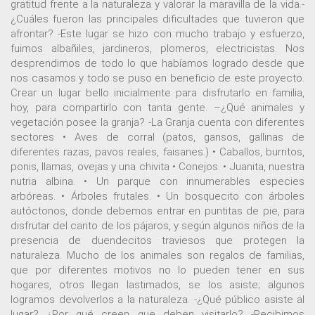
gratitud frente a la naturaleza y valorar la maravilla de la vida.-
¿Cuáles fueron las principales dificultades que tuvieron que
afrontar? -Este lugar se hizo con mucho trabajo y esfuerzo,
fuimos albañiles, jardineros, plomeros, electricistas. Nos
desprendimos de todo lo que habíamos logrado desde que
nos casamos y todo se puso en beneficio de este proyecto.
Crear un lugar bello inicialmente para disfrutarlo en familia,
hoy, para compartirlo con tanta gente. –¿Qué animales y
vegetación posee la granja? -La Granja cuenta con diferentes
sectores • Aves de corral (patos, gansos, gallinas de
diferentes razas, pavos reales, faisanes.) • Caballos, burritos,
ponis, llamas, ovejas y una chivita • Conejos. • Juanita, nuestra
nutria albina. • Un parque con innumerables especies
arbóreas. • Árboles frutales. • Un bosquecito con árboles
autóctonos, donde debemos entrar en puntitas de pie, para
disfrutar del canto de los pájaros, y según algunos niños de la
presencia de duendecitos traviesos que protegen la
naturaleza. Mucho de los animales son regalos de familias,
que por diferentes motivos no lo pueden tener en sus
hogares, otros llegan lastimados, se los asiste; algunos
logramos devolverlos a la naturaleza. -¿Qué público asiste al
lugar? ¿Por qué creen que deben visitarlo? -Recibimos