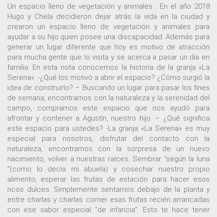
Un espacio lleno de vegetación y animales . En el año 2018
Hugo y Chela decidieron dejar atrás la vida en la ciudad y
crearon un espacio lleno de vegetación y animales para
ayudar a su hijo quien posee una discapacidad. Además para
generar un lugar diferente que hoy es motivo de atracción
para mucha gente que lo visita y se acerca a pasar un día en
familia. En esta nota conocemos la historia de la granja «La
Serena«. -¿Qué los motivó a abrir el espacio? ¿Cómo surgió la
idea de construirlo? – Buscando un lugar para pasar los fines
de semana, encontrarnos con la naturaleza y la serenidad del
campo, compramos este espacio que nos ayudó para
afrontar y contener a Agustín, nuestro hijo. – ¿Qué significa
este espacio para ustedes? -La granja «La Serena» es muy
especial para nosotros, disfrutar del contacto con la
naturaleza, encontrarnos con la sorpresa de un nuevo
nacimiento, volver a nuestras raíces. Sembrar “según la luna
“(como lo decía mi abuela) y cosechar nuestro propio
alimento, esperar las frutas de estación para hacer esos
ricos dulces. Simplemente sentarnos debajo de la planta y
entre charlas y charlas comer esas frutas recién arrancadas
con ese sabor especial “de infancia”. Esto te hace tener