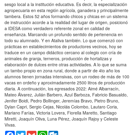
sesgo local a la institución educativa. Es decir, la especialización
agropecuaria en esta región agrícola, ganadera y principalmente
tambera. Estos 52 años formando chicos y chicas en un sistema
de instrucción acorde a la realidad del lugar de origen, posicionó
a IDESA como verdadero referente zonal en calidad de
enseñanza. Marcando un profundo sentido de pertenencia en
todo su alumnado. Y en Ataliva también. Lo que comenzó con
prácticas en establecimientos de productores vecinos, hoy se
traduce en un campo didáctico cercano al colegio con cría de
animales de granja, terneros, producción de hortalizas y
elaboración de dulces entre otras actividades. A lo que se suma
un tambo propio en zona rural, donde a partir de 4to año los
alumnos tienen jornadas intensivas, con un rodeo de más de 100
vacas en ordeño y aproximadamente 2500 litros de producción
diaria. A continuación, los egresados 2022: Aimé Albarracín,
Mateo Álvarez, Julián Barbero, Azul Barboza, Fabricio Basualdo,
Jenifer Boidi, Pedro Bollinger, Jeremías Bravo, Pietro Bruno,
Dylan Capri, Sergio Cejas, Nicolás Colombo, Lautaro Coria,
Mariano Farías, Victoria Lovera, Fiorella Maretto, Santiago
Miretti, Joaquín Oliva, Luna Pérez, Joaquín Rajoy y Celeste
Vivas.
Facebook
Twitter
Gmail
WhatsApp
Outlook.com